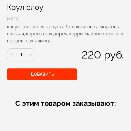
Коул слоу
170 гр
капуста красная, капуста белокочанная, морковь
свежая, корень сельдерея, карри, майонез, смесь 5
перцев, сок лимона
220
руб.
Количество
-
+
ДОБАВИТЬ
С этим товаром заказывают: