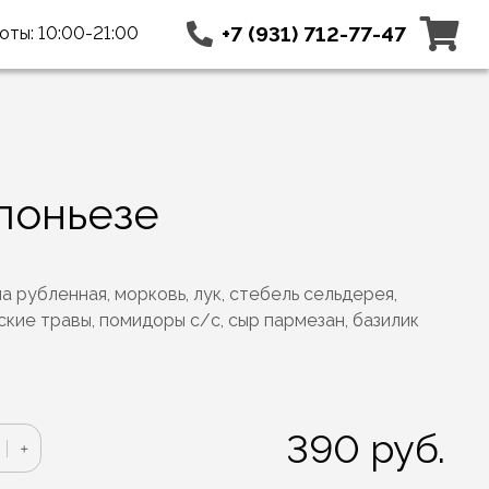
+7 (931) 712-77-47
ты: 10:00-21:00
лоньезе
а рубленная, морковь, лук, стебель сельдерея,
кие травы, помидоры с/с, сыр пармезан, базилик
390
руб.
ство
+