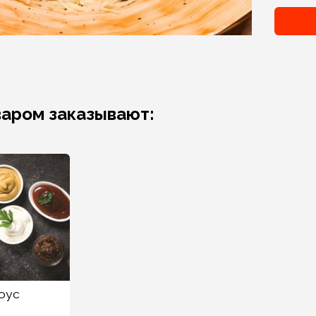
варом заказывают:
оус